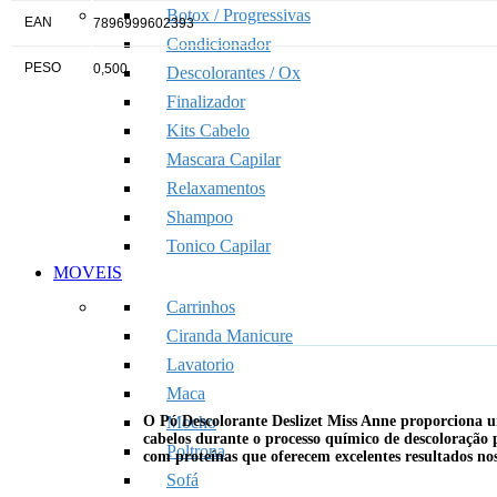
Botox / Progressivas
EAN
7896999602393
Condicionador
PESO
0,500
Descolorantes / Ox
Finalizador
Kits Cabelo
Mascara Capilar
Relaxamentos
Shampoo
Tonico Capilar
MOVEIS
Carrinhos
Ciranda Manicure
Lavatorio
Maca
O Pó Descolorante Deslizet Miss Anne proporciona um
Mocho
cabelos durante o processo químico de descoloração 
Poltrona
com proteínas que oferecem excelentes resultados nos
Sofá