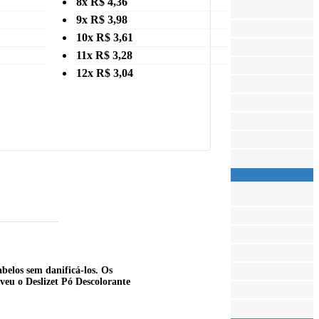
8x R$ 4,36
9x R$ 3,98
10x R$ 3,61
11x R$ 3,28
12x R$ 3,04
belos sem danificá-los. Os
veu o Deslizet Pó Descolorante