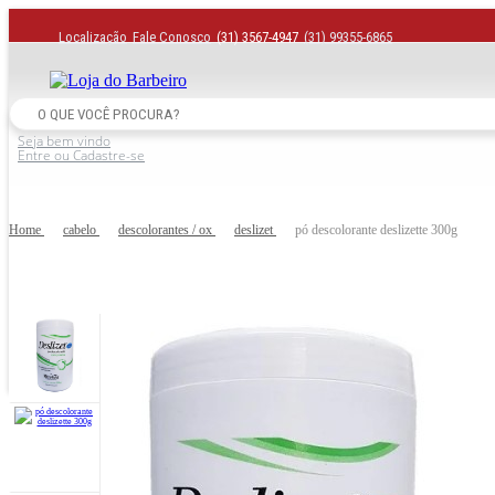
Localização
Fale Conosco
(31) 3567-4947
(31) 99355-6865
Seja bem vindo
Entre ou Cadastre-se
Home
cabelo
descolorantes / ox
deslizet
pó descolorante deslizette 300g
MARCAS
BARBEARIA
HOME
ALFA LOOKS
DUBIE
INOAR
ACESSÓRIOS BARBER
APOLO
ENERLIFE
JAN BEADS
CABELO HOMEM
BEAUTY SALON
EUDORA
JRL
MÁQUINA ACABAMENTO
BIO EXTRATUS
FASHION
KEMEI
BOE COSMETICS
FIXMODELL
LION
MÁQUINA DE CORTE