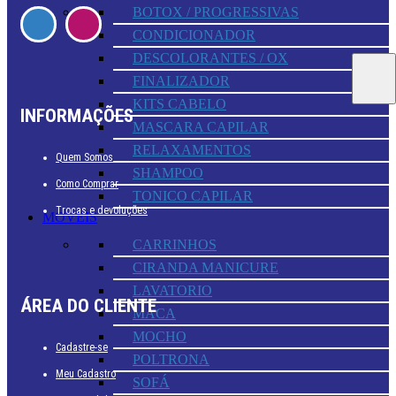
BOTOX / PROGRESSIVAS
CONDICIONADOR
DESCOLORANTES / OX
FINALIZADOR
KITS CABELO
INFORMAÇÕES
MASCARA CAPILAR
RELAXAMENTOS
Quem Somos
SHAMPOO
Como Comprar
TONICO CAPILAR
Trocas e devoluções
MOVEIS
CARRINHOS
CIRANDA MANICURE
LAVATORIO
ÁREA DO CLIENTE
MACA
MOCHO
Cadastre-se
POLTRONA
Meu Cadastro
SOFÁ