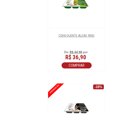
CERA QUENTE ALGAS 900G
De:
R$ 44,90
por
R$ 36,90
COMPRAR
PROMOÇÃO
-18%