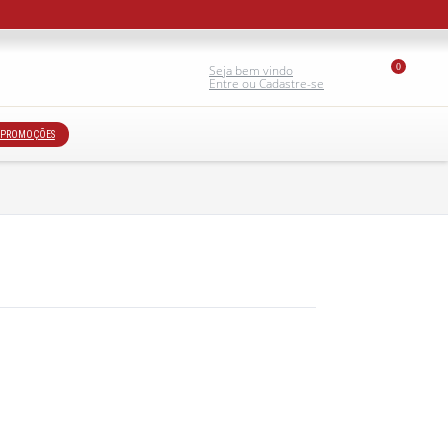
0
Seja bem vindo
Entre ou Cadastre-se
PROMOÇÕES