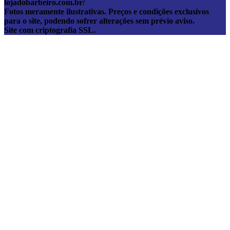
lojadobarbeiro.com.br/
Fotos meramente ilustrativas. Preços e condições exclusivos
para o site, podendo sofrer alterações sem prévio aviso.
Site com criptografia SSL.