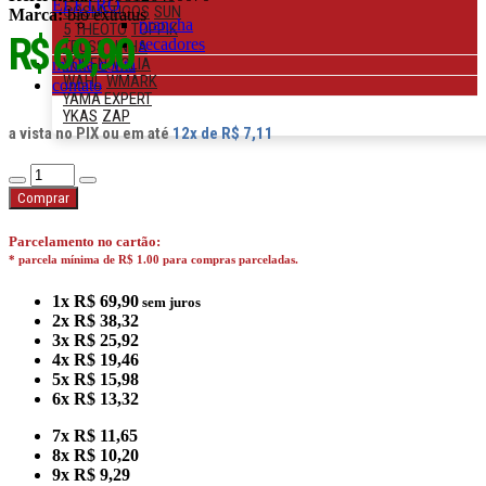
ELETRO
COSMETICOS
SUN
Marca:
bio extratus
prancha
5
THEOTO
TOPPIK
R$ 69,90
secadores
TRUSS
UNHA
VOKEN
VOLIA
minha conta
WAHL
WMARK
contato
YAMA EXPERT
YKAS
ZAP
a vista no PIX
ou em até
12x de R$ 7,11
Comprar
Parcelamento no cartão:
* parcela mínima de R$ 1.00 para compras parceladas.
1x R$ 69,90
sem juros
2x R$ 38,32
3x R$ 25,92
4x R$ 19,46
5x R$ 15,98
6x R$ 13,32
7x R$ 11,65
8x R$ 10,20
9x R$ 9,29