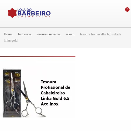
0
Home
barbearia
tesoura / navalha
sekich
tesoura fio navalha 6,5 sekich
linha gold