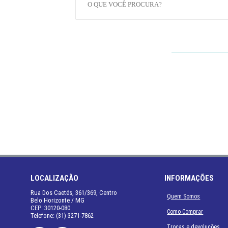
LOCALIZAÇÃO
INFORMAÇÕES
Rua Dos Caetés, 361/369, Centro
Quem Somos
Belo Horizonte / MG
CEP: 30120-080
Como Comprar
Telefone: (31) 3271-7862
Trocas e devoluções