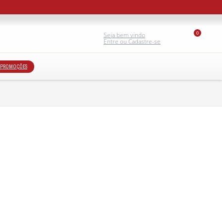
0
Seja bem vindo
Entre ou Cadastre-se
PROMOÇÕES