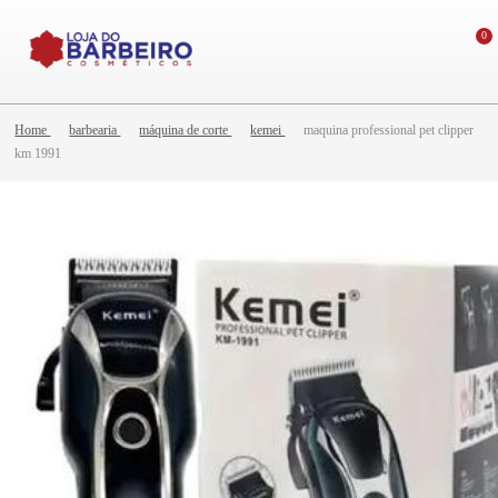
0
Home
barbearia
máquina de corte
kemei
maquina professional pet clipper
km 1991