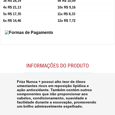
3x R$ 28,14
9x R$ 10,09
4x R$ 21,13
10x R$ 9,16
5x R$ 17,35
11x R$ 8,33
6x R$ 14,46
12x R$ 7,72
INFORMAÇÕES DO PRODUTO
Frizz Nunca + possui alto teor de óleos
umectantes ricos em reposição lipídica e
ação antioxidante. Também contém outros
componentes que irão proporcionar aos
cabelos, condicionamento, suavidade e
facilidade durante a escovação, promovendo
um brilho admiravelmente espelhado.