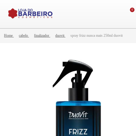
0
Home
cabelo
finalizador
duovit
spray frizz nunca mais 250ml duovit