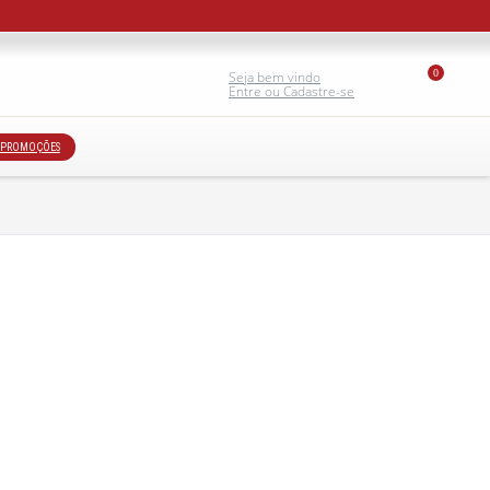
0
Seja bem vindo
Entre ou Cadastre-se
PROMOÇÕES