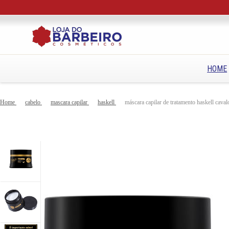
HOME
Home
cabelo
mascara capilar
haskell
máscara capilar de tratamento haskell caval