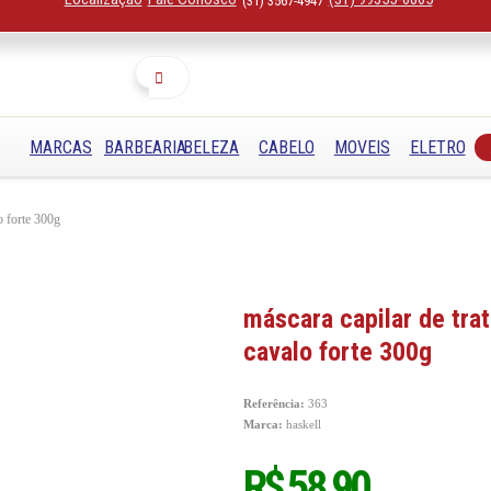
(31) 3567-4947
Buscar
MARCAS
BARBEARIA
BELEZA
CABELO
MOVEIS
ELETRO
o forte 300g
máscara capilar de tra
cavalo forte 300g
Referência:
363
Marca:
haskell
R$ 58,90