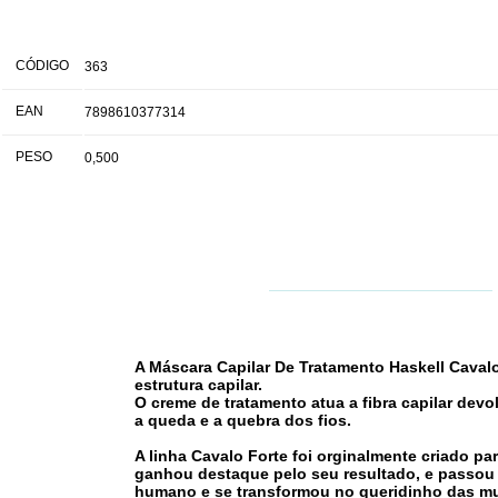
CÓDIGO
363
EAN
7898610377314
PESO
0,500
A Máscara Capilar De Tratamento Haskell Cavalo
estrutura capilar.
O creme de tratamento atua a fibra capilar devo
a queda e a quebra dos fios.
A linha Cavalo Forte foi orginalmente criado p
ganhou destaque pelo seu resultado, e passou 
humano e se transformou no queridinho das mul